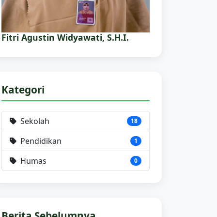
Fitri Agustin Widyawati, S.H.I.
Kategori
Sekolah
18
Pendidikan
1
Humas
0
Berita Sebelumnya