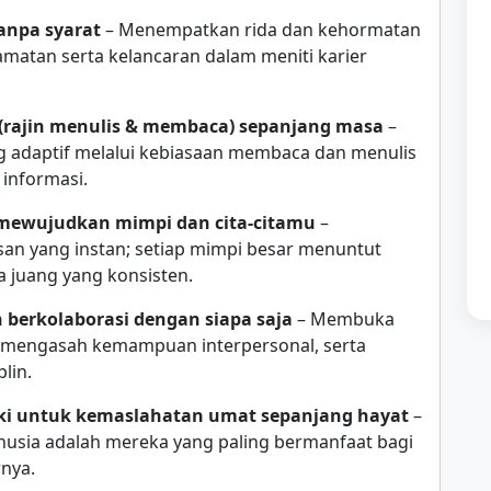
anpa syarat
– Menempatkan rida dan kehormatan
amatan serta kelancaran dalam meniti karier
a (rajin menulis & membaca) sepanjang masa
–
 adaptif melalui kebiasaan membaca dan menulis
 informasi.
 mewujudkan mimpi dan cita-citamu
–
n yang instan; setiap mimpi besar menuntut
 juang yang konsisten.
 berkolaborasi dengan siapa saja
– Membuka
tif, mengasah kemampuan interpersonal, serta
lin.
liki untuk kemaslahatan umat sepanjang hayat
–
usia adalah mereka yang paling bermanfaat bagi
rnya.