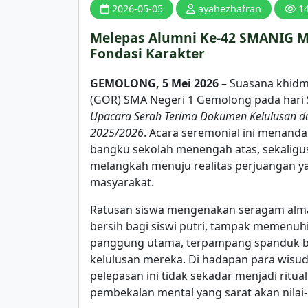
2026-05-05
ayahezhafran
1
Melepas Alumni Ke-42 SMANIG M
Fondasi Karakter
GEMOLONG, 5 Mei 2026
– Suasana khidm
(GOR) SMA Negeri 1 Gemolong pada hari 
Upacara Serah Terima Dokumen Kelulusan da
2025/2026
. Acara seremonial ini menandai
bangku sekolah menengah atas, sekaligu
melangkah menuju realitas perjuangan 
masyarakat.
Ratusan siswa mengenakan seragam almam
bersih bagi siswi putri, tampak memenuhi
panggung utama, terpampang spanduk be
kelulusan mereka. Di hadapan para wisud
pelepasan ini tidak sekadar menjadi rit
pembekalan mental yang sarat akan nilai-